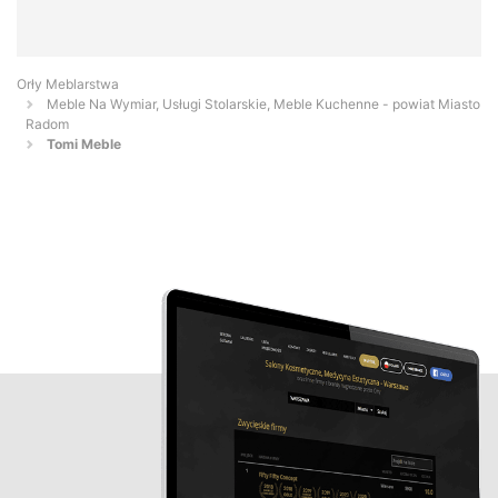
Orły Meblarstwa
Meble Na Wymiar, Usługi Stolarskie, Meble Kuchenne - powiat Miasto
Radom
Tomi Meble