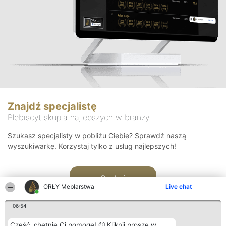
Znajdź specjalistę
Plebiscyt skupia najlepszych w branży
Szukasz specjalisty w pobliżu Ciebie? Sprawdź naszą
wyszukiwarkę. Korzystaj tylko z usług najlepszych!
Szukaj
ORŁY Meblarstwa
Live chat
06:54
Cześć, chętnie Ci pomogę! 🙂 Kliknij proszę w