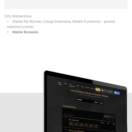
Orły Meblarstwa
Meble Na Wymiar, Usługi Stolarskie, Meble Kuchenne - powiat
radomszczański
Meble Bzowski