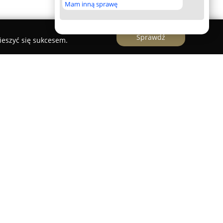
Mam inną sprawę
Sprawdź
ieszyć się sukcesem.
two meble tkaniny
owi istotny punkt na mapie firm zajmujących się
ętrz w Polsce. Przedsiębiorstwo koncentruje
wie, proponując rozbudowaną ofertę tkanin
kże różnorodnych dodatków do dekoracji
ię tapicerowane meble tworzone na zamówienie,
izm dopasowany do specyficznych wymagań i