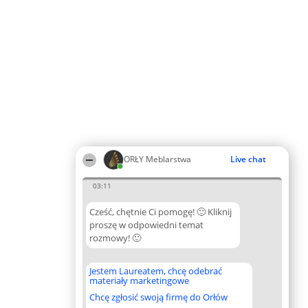
ORŁY Meblarstwa
Live chat
03:11
Cześć, chętnie Ci pomogę! 🙂 Kliknij
proszę w odpowiedni temat
rozmowy! 🙂
Jestem Laureatem, chcę odebrać
materiały marketingowe
Chcę zgłosić swoją firmę do Orłów