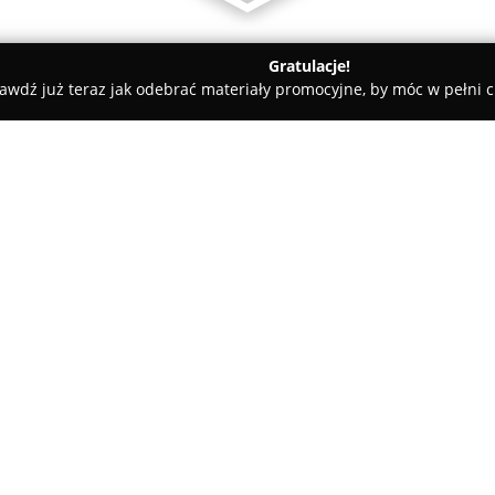
Gratulacje!
awdź już teraz jak odebrać materiały promocyjne, by móc w pełni c
rskie, Meble Kuchenne - powiat białostocki
ALE CUDO tapicers
ny
O firmie:
ALE CUDO
z Białegostoku stan
meblarstwem oraz aranżacją wn
swoją działalność na tapicerst
obiciowych, zasłonowych, a ta
Pokaż więcej >>
przestrzeni.
W propozycji firmy znajdują s
których cechą jest indywidual