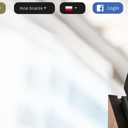
ę
Login
Inne branże