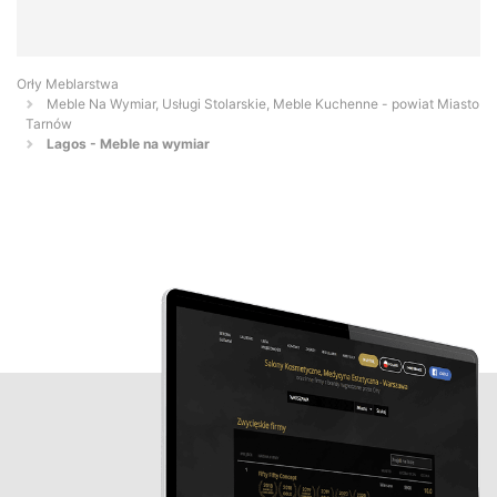
Orły Meblarstwa
Meble Na Wymiar, Usługi Stolarskie, Meble Kuchenne - powiat Miasto
Tarnów
Lagos - Meble na wymiar