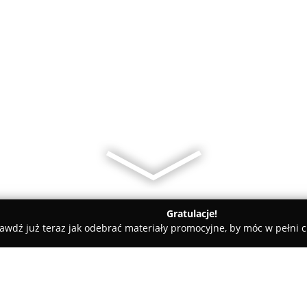
Gratulacje!
awdź już teraz jak odebrać materiały promocyjne, by móc w pełni c
rskie, Meble Kuchenne - powiat Miasto Biała Podlaska
M4mebl