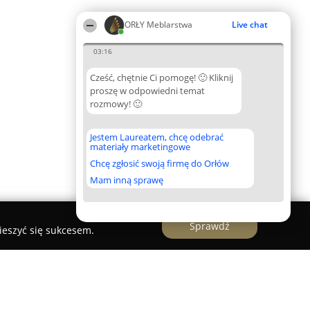
ORŁY Meblarstwa
Live chat
03:16
Cześć, chętnie Ci pomogę! 🙂 Kliknij
proszę w odpowiedni temat
rozmowy! 🙂
Jestem Laureatem, chcę odebrać
materiały marketingowe
Chcę zgłosić swoją firmę do Orłów
Mam inną sprawę
Sprawdź
ieszyć się sukcesem.
e