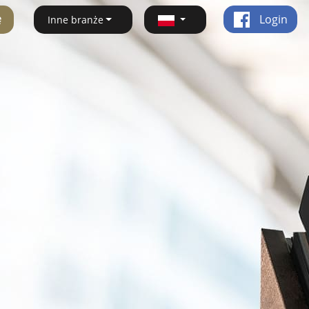
ę
Login
Inne branże