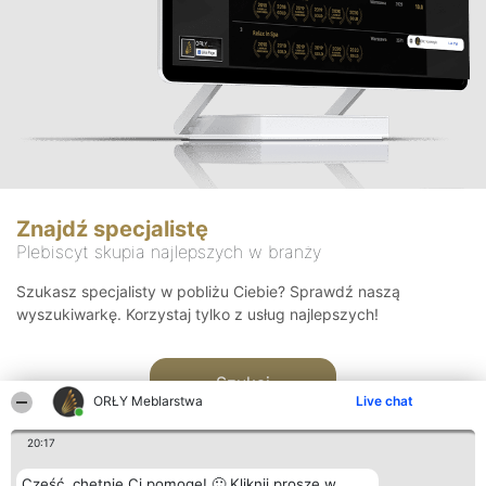
Znajdź specjalistę
Plebiscyt skupia najlepszych w branży
Szukasz specjalisty w pobliżu Ciebie? Sprawdź naszą
wyszukiwarkę. Korzystaj tylko z usług najlepszych!
Szukaj
ORŁY Meblarstwa
Live chat
20:17
Cześć, chętnie Ci pomogę! 🙂 Kliknij proszę w