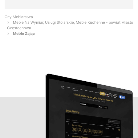
Orły Meblarstwa
Meble Na Wymiar, Usługi Stolarskie, Meble Kuchenne - powiat Miasto
Częstochowa
Meble Zając