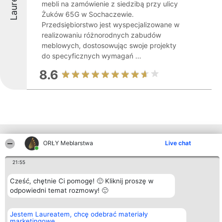
Laureaci
mebli na zamówienie z siedzibą przy ulicy
Żuków 65G w Sochaczewie.
Przedsiębiorstwo jest wyspecjalizowane w
realizowaniu różnorodnych zabudów
meblowych, dostosowując swoje projekty
do specyficznych wymagań ...
8.6
Inne firmy z województwa
ORŁY Meblarstwa
Live chat
21:55
Organizator plebiscytu
Plebiscyt
Kontakt
Cześć, chętnie Ci pomogę! 🙂 Kliknij proszę w
Bright Side Solutions sp. z o.
Laureaci
Kontakt
o. sp. k.
odpowiedni temat rozmowy! 🙂
Lista
ul. Ruska 22
wszystkich
Wrocław 50-079
Laureatów
KRS 0000749100 | Regon
Zasady
Jestem Laureatem, chcę odebrać materiały
381313360 | NIP 8943132676
Regulamin
marketingowe