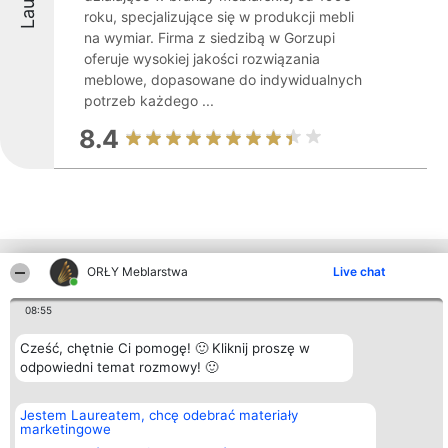
roku, specjalizujące się w produkcji mebli
na wymiar. Firma z siedzibą w Gorzupi
oferuje wysokiej jakości rozwiązania
meblowe, dopasowane do indywidualnych
potrzeb każdego ...
8.4
Inne firmy z województwa
ORŁY Meblarstwa
Live chat
08:55
Organizator plebiscytu
Plebiscyt
Kontakt
Cześć, chętnie Ci pomogę! 🙂 Kliknij proszę w
Bright Side Solutions sp. z o.
Laureaci
Kontakt
odpowiedni temat rozmowy! 🙂
o. sp. k.
Lista
ul. Ruska 22
wszystkich
Wrocław 50-079
Laureatów
Jestem Laureatem, chcę odebrać materiały
KRS 0000749100 | Regon
Zasady
marketingowe
381313360 | NIP 8943132676
Regulamin
+48 508 492 400
Polityka