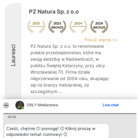
PZ Natura Sp. z o.o
Pokaż więcej >>
PZ Natura Sp. z o.o. to renomowane
Laureaci
polskie przedsiębiorstwo, które ma
swoją siedzibę w Radwanicach, w
pobliżu Świętej Katarzyny, przy ulicy
Wrocławskiej 70. Firma działa
nieprzerwanie od 2004 roku, skupiając
się na branży meblarskiej, ze
szczególnym ...
8.6
ORŁY Meblarstwa
Live chat
02:02
Organizator plebiscytu
Plebiscyt
Kontakt
Cześć, chętnie Ci pomogę! 🙂 Kliknij proszę w
Bright Side Solutions sp. z o.
Laureaci
Kontakt
o. sp. k.
odpowiedni temat rozmowy! 🙂
Lista