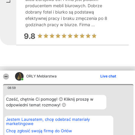
producentem mebli biurowych. Dobrze
dobrany fotel i biurko są podstawą
efektywnej pracy i braku zmęczenia po 8
godzinach pracy w biurze. Firma ...
9.8
Inne firmy z województwa
ORŁY Meblarstwa
Live chat
08:59
Organizator plebiscytu
Plebiscyt
Kontakt
Cześć, chętnie Ci pomogę! 🙂 Kliknij proszę w
Bright Side Solutions sp. z o.
Laureaci
Kontakt
odpowiedni temat rozmowy! 🙂
o. sp. k.
Lista
ul. Ruska 22
wszystkich
Wrocław 50-079
Laureatów
Jestem Laureatem, chcę odebrać materiały
KRS 0000749100 | Regon
Zasady
marketingowe
381313360 | NIP 8943132676
Regulamin
+48 508 492 400
Polityka
Chcę zgłosić swoją firmę do Orłów
Prywatności