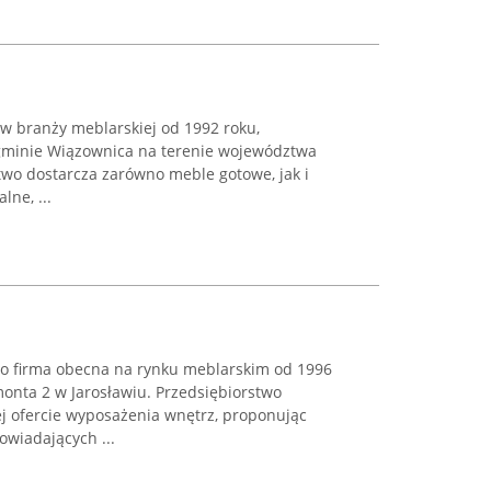
 w branży meblarskiej od 1992 roku,
 gminie Wiązownica na terenie województwa
two dostarcza zarówno meble gotowe, jak i
ne, ...
to firma obecna na rynku meblarskim od 1996
ymonta 2 w Jarosławiu. Przedsiębiorstwo
ej ofercie wyposażenia wnętrz, proponując
wiadających ...