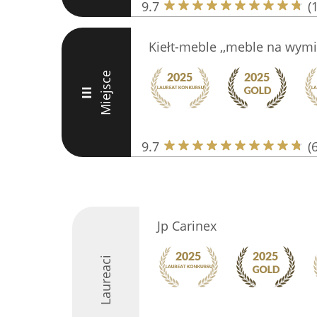
9.7
(
Kiełt-meble ,,meble na wymia
Miejsce
III
9.7
(
Jp Carinex
Laureaci