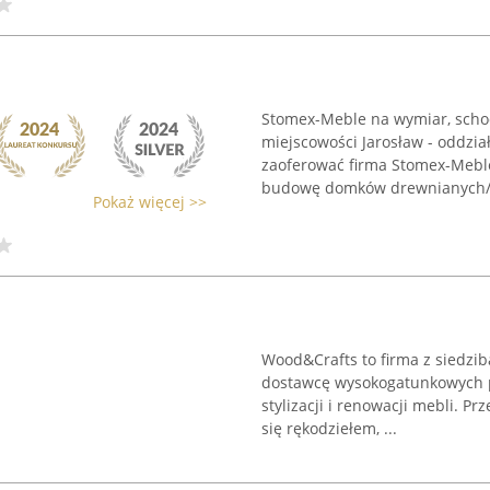
Stomex-Meble na wymiar, schod
miejscowości Jarosław - oddzi
zaoferować firma Stomex-Meble?
budowę domków drewnianych/ l
Pokaż więcej >>
Wood&Crafts to firma z siedzi
dostawcę wysokogatunkowych 
stylizacji i renowacji mebli. 
się rękodziełem, ...