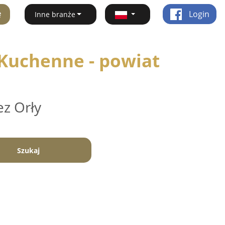
ę
Login
Inne branże
 Kuchenne - powiat
ez Orły
Szukaj