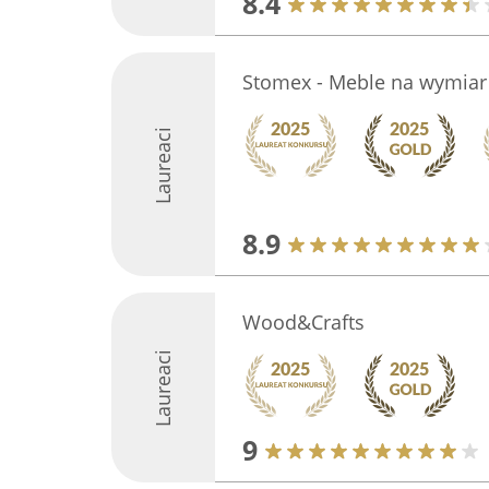
8.4
Stomex - Meble na wymiar
Laureaci
8.9
Wood&Crafts
Laureaci
9