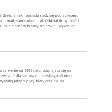
a Grzebieniak - posiada siedzibę pod adresem:
o, e-mail: stomex@onet.pl. Oddział firmy mieści
zi działalność w branży stolarskiej. Wykonuje
eprzerwanie od 1991 roku, skupiająca się na
związań dla sektora meblarskiego. W ofercie
ysokiej jakości płyty, blaty oraz okucia