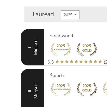
Laureaci
2025
smartwood
Miejsce
I
9.8
(
Śpioch
Miejsce
II