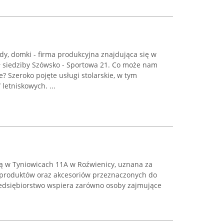
y, domki - firma produkcyjna znajdująca się w
ał siedziby Szówsko - Sportowa 21. Co może nam
 Szeroko pojęte usługi stolarskie, w tym
etniskowych. ...
bą w Tyniowicach 11A w Roźwienicy, uznana za
produktów oraz akcesoriów przeznaczonych do
Przedsiębiorstwo wspiera zarówno osoby zajmujące