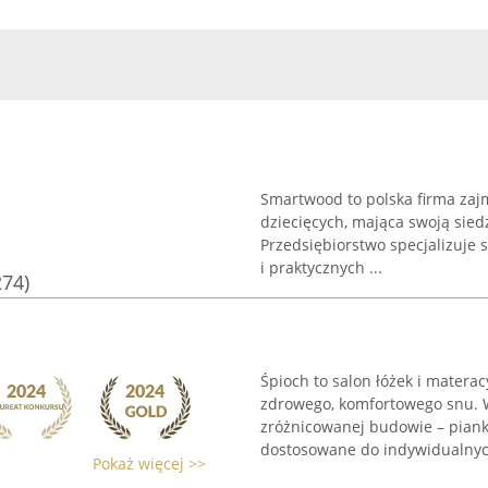
Smartwood to polska firma zajm
dziecięcych, mająca swoją sie
Przedsiębiorstwo specjalizuje
i praktycznych ...
274)
Śpioch to salon łóżek i matera
zdrowego, komfortowego snu. 
zróżnicowanej budowie – piank
dostosowane do indywidualnych
Pokaż więcej >>