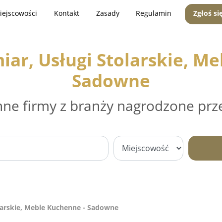
iejscowości
Kontakt
Zasady
Regulamin
Zgłoś si
ar, Usługi Stolarskie, Me
Sadowne
nne firmy z branży nagrodzone prz
larskie, Meble Kuchenne - Sadowne