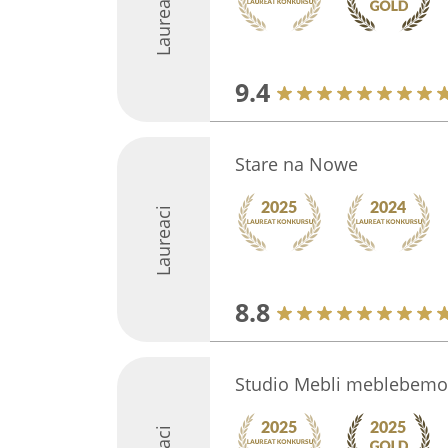
Laureaci
9.4
Stare na Nowe
Laureaci
8.8
Studio Mebli meblebem