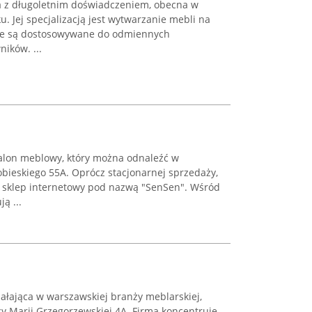
a z długoletnim doświadczeniem, obecna w
. Jej specjalizacją jest wytwarzanie mebli na
re są dostosowywane do odmiennych
ików. ...
salon meblowy, który można odnaleźć w
Sobieskiego 55A. Oprócz stacjonarnej sprzedaży,
 sklep internetowy pod nazwą "SenSen". Wśród
ą ...
iałająca w warszawskiej branży meblarskiej,
cy Marii Grzegorzewskiej 4A. Firma koncentruje