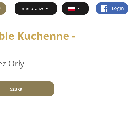
ę
Login
Inne branże
ble Kuchenne -
ez Orły
Szukaj