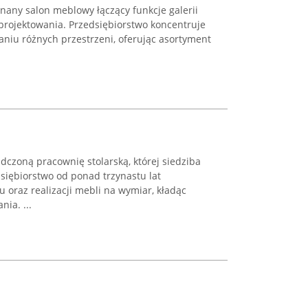
nany salon meblowy łączący funkcje galerii
projektowania. Przedsiębiorstwo koncentruje
iu różnych przestrzeni, oferując asortyment
czoną pracownię stolarską, której siedziba
siębiorstwo od ponad trzynastu lat
u oraz realizacji mebli na wymiar, kładąc
ia. ...