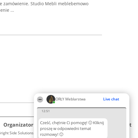
e zamówienie. Studio Mebli meblebemowo
nie ...
ORŁY Meblarstwa
Live chat
12:51
Cześć, chętnie Ci pomogę! 🙂 Kliknij
Organizator plebiscytu
Plebiscyt
Kontakt
proszę w odpowiedni temat
right Side Solutions sp. z o. o. sp. k.
Laureaci
rozmowy! 🙂
Kontakt