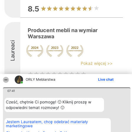
8.5
Producent mebli na wymiar
Warszawa
Laureaci
Pokaż więcej >>
ORŁY Meblarstwa
Live chat
07:41
Organizator plebiscytu
Plebiscyt
Kontakt
Bright Side Solutions sp. z o.
Laureaci
Kontakt
Cześć, chętnie Ci pomogę! 🙂 Kliknij proszę w
o. sp. k.
Lista
odpowiedni temat rozmowy! 🙂
ul. Ruska 22
wszystkich
Wrocław 50-079
Laureatów
KRS 0000749100 | Regon
Zasady
Jestem Laureatem, chcę odebrać materiały
381313360 | NIP 8943132676
Regulamin
marketingowe
+48 508 492 400
Polityka
Prywatności