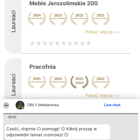
Meble Jerozolimskie 200
Laureaci
Pokaż więcej >>
Pracofnia
Laureaci
Pokaż więcej >>
ORŁY Meblarstwa
Live chat
8.3
09:00
Cześć, chętnie Ci pomogę! 🙂 Kliknij proszę w
Organizator plebiscytu
Plebiscyt
Kontakt
Bright Side Solutions sp. z o.
Laureaci
Kontakt
odpowiedni temat rozmowy! 🙂
o. sp. k.
Lista