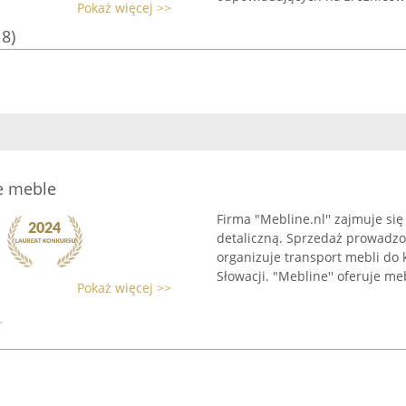
Pokaż więcej >>
18)
e meble
Firma "Mebline.nl'' zajmuje si
detaliczną. Sprzedaż prowadzon
organizuje transport mebli do 
Słowacji. "Mebline'' oferuje me
Pokaż więcej >>