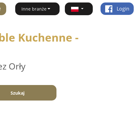
ę
Login
Inne branże
ble Kuchenne -
ez Orły
Szukaj