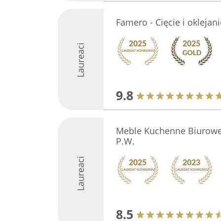
Famero - Cięcie i okleja
Laureaci
9.8
Meble Kuchenne Biurow
P.W.
Laureaci
8.5