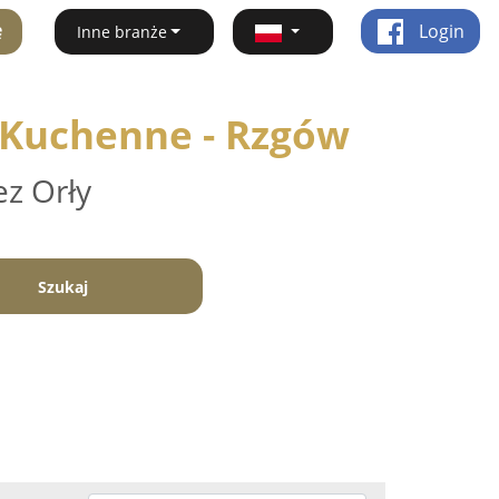
ę
Login
Inne branże
 Kuchenne - Rzgów
ez Orły
Szukaj