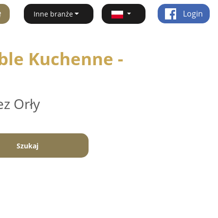
ę
Login
Inne branże
ble Kuchenne -
ez Orły
Szukaj