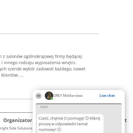
n z salonów ogólnokrajowej firmy będącej
i innego rodzaju wyposażenia wnętrz.
órych szeroki wybór zadowoli każdego, nawet
lientów. ...
ORŁY Meblarstwa
Live chat
10:57
Cześć, chętnie Ci pomogę! 🙂 Kliknij
Organizator plebiscytu
Plebiscyt
Kontakt
proszę w odpowiedni temat
right Side Solutions sp. z o. o. sp. k.
Laureaci
rozmowy! 🙂
Kontakt