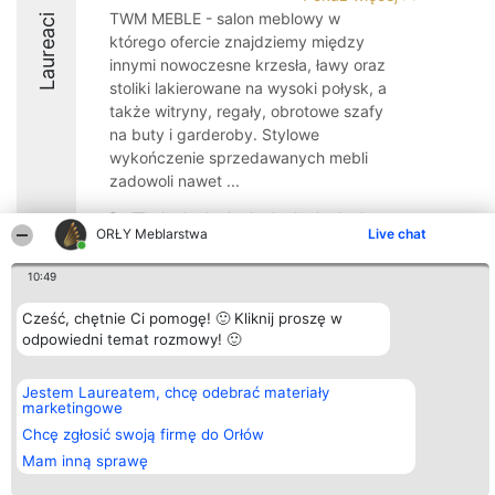
TWM MEBLE - salon meblowy w
Laureaci
którego ofercie znajdziemy między
innymi nowoczesne krzesła, ławy oraz
stoliki lakierowane na wysoki połysk, a
także witryny, regały, obrotowe szafy
na buty i garderoby. Stylowe
wykończenie sprzedawanych mebli
zadowoli nawet ...
8.5
ORŁY Meblarstwa
Live chat
10:49
Organizator plebiscytu
Plebiscyt
Kontakt
Bright Side Solutions sp. z o.
Cześć, chętnie Ci pomogę! 🙂 Kliknij proszę w
Laureaci
Kontakt
o. sp. k.
Lista
odpowiedni temat rozmowy! 🙂
ul. Ruska 22
wszystkich
Wrocław 50-079
Laureatów
KRS 0000749100 | Regon
Zasady
Jestem Laureatem, chcę odebrać materiały
381313360 | NIP 8943132676
Regulamin
marketingowe
+48 508 492 400
Polityka
Chcę zgłosić swoją firmę do Orłów
Prywatności
Mam inną sprawę