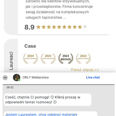
zarówno dla klientów indywidualnych,
jak i przedsiębiorstw. Firma koncentruje
swoją działalność na kompleksowych
usługach tapicerstwa ...
8.9
Casa
Laureaci
Pokaż więcej >>
ORŁY Meblarstwa
Live chat
09:32
Cześć, chętnie Ci pomogę! 🙂 Kliknij proszę w
Organizator plebiscytu
Plebiscyt
Kontakt
Bright Side Solutions sp. z o.
odpowiedni temat rozmowy! 🙂
Laureaci
Kontakt
o. sp. k.
Lista
ul. Ruska 22
wszystkich
Wrocław 50-079
Laureatów
Jestem Laureatem, chcę odebrać materiały