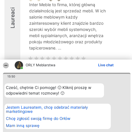
Inter Meble to firma, której główną
Laureaci
działalnością jest sprzedaż mebli. W ich
salonie meblowym każdy
zainteresowany klient znajdzie bardzo
szeroki wybór mebli systemowych,
mebli sypialnianych, aranżacji wnętrza
pokoju młodzieżowego oraz produkty
tapicerowane. ...
ORŁY Meblarstwa
Live chat
15:50
Organizator plebiscytu
Plebiscyt
Kontakt
Bright Side Solutions sp. z o.
Laureaci
Kontakt
Cześć, chętnie Ci pomogę! 🙂 Kliknij proszę w
o. sp. k.
Lista
odpowiedni temat rozmowy! 🙂
ul. Ruska 22
wszystkich
Wrocław 50-079
Laureatów
KRS 0000749100 | Regon
Zasady
381313360 | NIP 8943132676
Regulamin
Jestem Laureatem, chcę odebrać materiały
+48 508 492 400
Polityka
marketingowe
Prywatności
Chcę zgłosić swoją firmę do Orłów
Mam inną sprawę