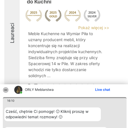
do Kuchni
Laureaci
Pokaż więcej >>
Meble Kuchenne na Wymiar Piła to
uznany producent mebli, który
koncentruje się na realizacji
indywidualnych projektów kuchennych.
Siedziba firmy znajduje się przy ulicy
Spacerowej 14 w Pile. W zakres oferty
wchodzi nie tylko dostarczanie
solidnych ...
9.5
ORŁY Meblarstwa
Live chat
16:10
Organizator plebiscytu
Plebiscyt
Kontakt
Bright Side Solutions sp. z o.
Laureaci
Kontakt
Cześć, chętnie Ci pomogę! 🙂 Kliknij proszę w
o. sp. k.
Lista
odpowiedni temat rozmowy! 🙂
ul. Ruska 22
wszystkich
Wrocław 50-079
Laureatów
KRS 0000749100 | Regon
Zasady