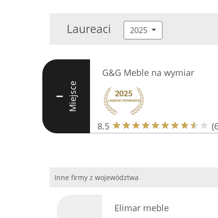
Laureaci
2025
G&G Meble na wymiar
Miejsce
I
8.5
(6
Inne firmy z województwa
Elimar meble