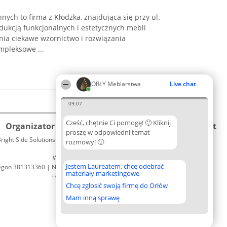
ch to firma z Kłodzka, znajdująca się przy ul.
odukcją funkcjonalnych i estetycznych mebli
ia ciekawe wzornictwo i rozwiązania
mpleksowe ...
ORŁY Meblarstwa
Live chat
09:07
Cześć, chętnie Ci pomogę! 🙂 Kliknij
Organizator plebiscytu
Plebiscyt
Kontakt
proszę w odpowiedni temat
right Side Solutions sp. z o. o. sp. k.
Laureaci
rozmowy! 🙂
Kontakt
ul. Ruska 22
Lista
Wrocław 50-079
wszystkich
Jestem Laureatem, chcę odebrać
egon 381313360 | NIP 8943132676
Laureatów
materiały marketingowe
+48 508 492 400
Zasady
Chcę zgłosić swoją firmę do Orłów
Regulamin
Polityka
Mam inną sprawę
Prywatności