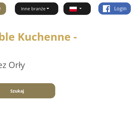
ę
Login
Inne branże
ble Kuchenne -
ez Orły
Szukaj