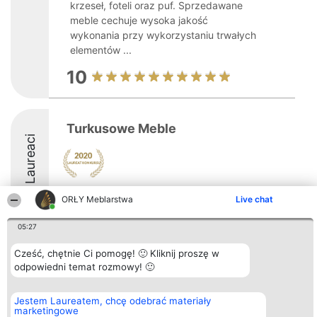
krzeseł, foteli oraz puf. Sprzedawane
meble cechuje wysoka jakość
wykonania przy wykorzystaniu trwałych
elementów ...
10
Turkusowe Meble
Laureaci
ORŁY Meblarstwa
Live chat
05:27
Organizator plebiscytu
Plebiscyt
Kontakt
Cześć, chętnie Ci pomogę! 🙂 Kliknij proszę w
Bright Side Solutions sp. z o.
Laureaci
Kontakt
odpowiedni temat rozmowy! 🙂
o. sp. k.
Lista
ul. Ruska 22
wszystkich
Wrocław 50-079
Laureatów
Jestem Laureatem, chcę odebrać materiały
KRS 0000749100 | Regon
Zasady
marketingowe
381313360 | NIP 8943132676
Regulamin