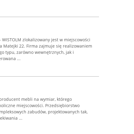
 WISTOLM zlokalizowany jest w miejscowości
na Matejki 22. Firma zajmuje się realizowaniem
o typu, zarówno wewnętrznych, jak i
erowana ...
 producent mebli na wymiar, którego
koliczne miejscowości. Przedsiębiorstwo
 kompleksowych zabudów, projektowanych tak,
ekiwania ...