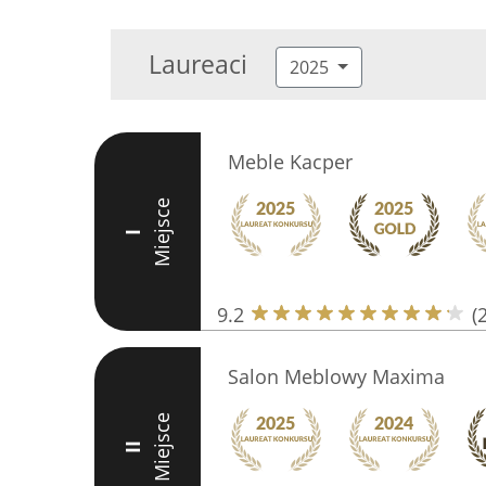
Laureaci
2025
Meble Kacper
Miejsce
I
9.2
(
Salon Meblowy Maxima
Miejsce
II