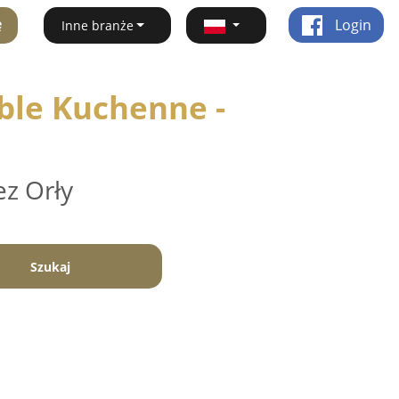
ę
Login
Inne branże
ble Kuchenne -
ez Orły
Szukaj