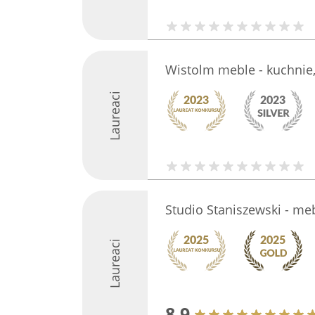
Wistolm meble - kuchnie,
Laureaci
Studio Staniszewski - me
Laureaci
8.9