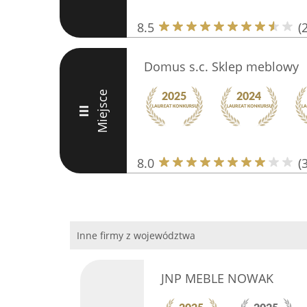
8.5
(
Domus s.c. Sklep meblowy
Miejsce
III
8.0
(
Inne firmy z województwa
JNP MEBLE NOWAK