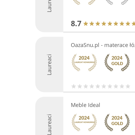
Laureaci
8.7
OazaSnu.pl - materace łó
Laureaci
Meble Ideal
Laureaci