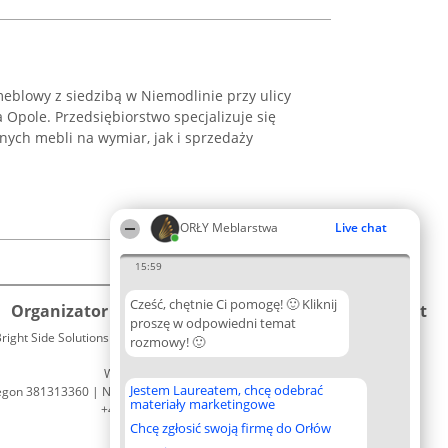
eblowy z siedzibą w Niemodlinie przy ulicy
 Opole. Przedsiębiorstwo specjalizuje się
ych mebli na wymiar, jak i sprzedaży
.
ORŁY Meblarstwa
Live chat
15:59
Cześć, chętnie Ci pomogę! 🙂 Kliknij
Organizator plebiscytu
Plebiscyt
Kontakt
proszę w odpowiedni temat
right Side Solutions sp. z o. o. sp. k.
Laureaci
rozmowy! 🙂
Kontakt
ul. Ruska 22
Lista
Wrocław 50-079
wszystkich
Jestem Laureatem, chcę odebrać
egon 381313360 | NIP 8943132676
Laureatów
materiały marketingowe
+48 508 492 400
Zasady
Chcę zgłosić swoją firmę do Orłów
Regulamin
Polityka