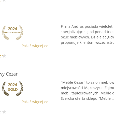
Firma Andros posiada wielolet
specjalizując się od ponad tr
okuć meblowych. Działając głó
proponuje klientom wszechstro
Pokaż więcej >>
wy Cezar
"Meble Cezar'' to salon meblowy
miejscowości Mąkoszyce. Zajmu
mebli tapicerowanych. Meble do
Szeroka oferta sklepu "Meble ..
Pokaż więcej >>