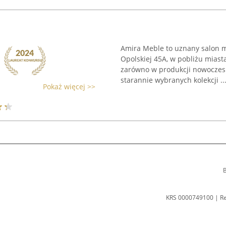
Amira Meble to uznany salon m
Opolskiej 45A, w pobliżu miasta
zarówno w produkcji nowoczesn
starannie wybranych kolekcji ..
Pokaż więcej >>
B
KRS 0000749100 | R