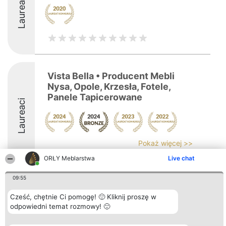
Laureaci
Vista Bella • Producent Mebli
Nysa, Opole, Krzesła, Fotele,
Panele Tapicerowane
Laureaci
Pokaż więcej >>
ORŁY Meblarstwa
Live chat
09:55
Cześć, chętnie Ci pomogę! 🙂 Kliknij proszę w
Organizator plebiscytu
Plebiscyt
Kontakt
Bright Side Solutions sp. z o.
odpowiedni temat rozmowy! 🙂
Laureaci
Kontakt
o. sp. k.
Lista
ul. Ruska 22
wszystkich