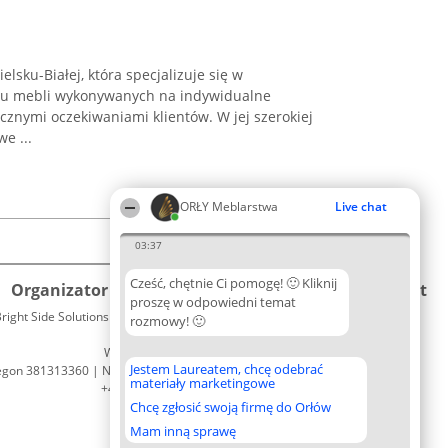
ielsku-Białej, która specjalizuje się w
iu mebli wykonywanych na indywidualne
cznymi oczekiwaniami klientów. W jej szerokiej
e ...
ORŁY Meblarstwa
Live chat
03:37
Cześć, chętnie Ci pomogę! 🙂 Kliknij
Organizator plebiscytu
Plebiscyt
Kontakt
proszę w odpowiedni temat
right Side Solutions sp. z o. o. sp. k.
Laureaci
rozmowy! 🙂
Kontakt
ul. Ruska 22
Lista
Wrocław 50-079
wszystkich
Jestem Laureatem, chcę odebrać
egon 381313360 | NIP 8943132676
Laureatów
materiały marketingowe
+48 508 492 400
Zasady
Chcę zgłosić swoją firmę do Orłów
Regulamin
Polityka
Mam inną sprawę
Prywatności