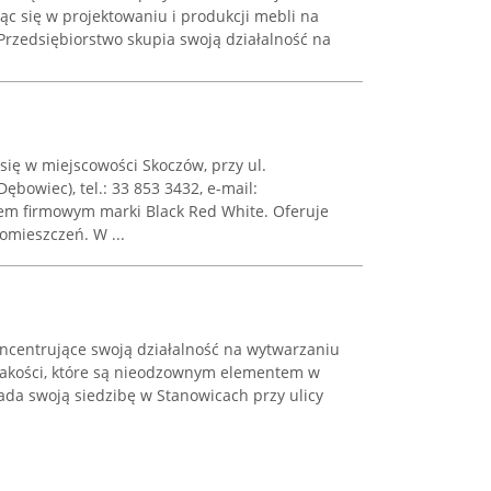
jąc się w projektowaniu i produkcji mebli na
Przedsiębiorstwo skupia swoją działalność na
ię w miejscowości Skoczów, przy ul.
bowiec), tel.: 33 853 3432, e-mail:
onem firmowym marki Black Red White. Oferuje
omieszczeń. W ...
ncentrujące swoją działalność na wytwarzaniu
 jakości, które są nieodzownym elementem w
ada swoją siedzibę w Stanowicach przy ulicy