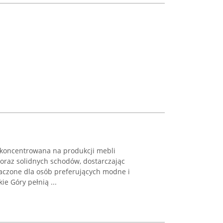
 skoncentrowana na produkcji mebli
raz solidnych schodów, dostarczając
aczone dla osób preferujących modne i
e Góry pełnią ...