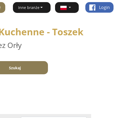
ę
Login
Inne branże
 Kuchenne - Toszek
ez Orły
Szukaj