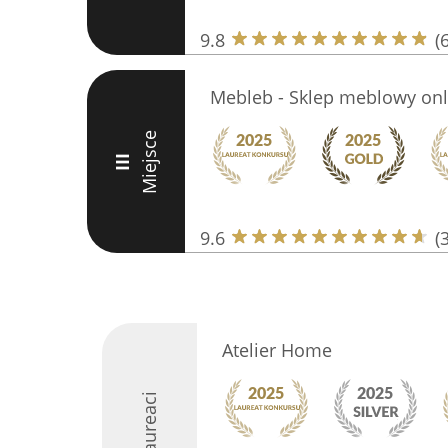
9.8
(
Mebleb - Sklep meblowy onl
Miejsce
III
9.6
(
Atelier Home
Laureaci