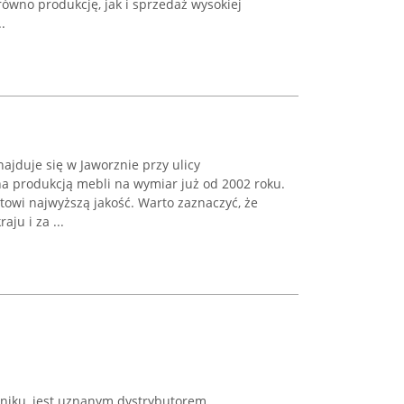
równo produkcję, jak i sprzedaż wysokiej
.
ajduje się w Jaworznie przy ulicy
na produkcją mebli na wymiar już od 2002 roku.
owi najwyższą jakość. Warto zaznaczyć, że
ju i za ...
niku, jest uznanym dystrybutorem