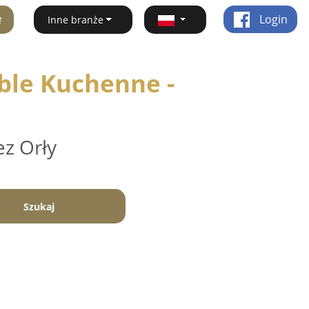
ę
Login
Inne branże
ble Kuchenne -
ez Orły
Szukaj