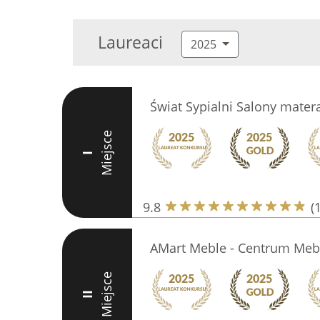
Laureaci
2025
Świat Sypialni Salony matera
Miejsce
I
9.8
(
AMart Meble - Centrum Meb
Miejsce
II