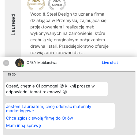
Wood & Steel Design to uznana firma
Laureaci
działająca w Przemyślu, zajmująca się
projektowaniem i realizacją mebli
wykonywanych na zamówienie, które
cechują się oryginalnym połączeniem
drewna i stali. Przedsiębiorstwo oferuje
rozwiązania zarówno dla ...
8.7
ORŁY Meblarstwa
Live chat
15:30
Organizator plebiscytu
Plebiscyt
Kontakt
Cześć, chętnie Ci pomogę! 🙂 Kliknij proszę w
Bright Side Solutions sp. z o.
Laureaci
Kontakt
odpowiedni temat rozmowy! 🙂
o. sp. k.
Lista
ul. Ruska 22
wszystkich
Wrocław 50-079
Laureatów
Jestem Laureatem, chcę odebrać materiały
KRS 0000749100 | Regon
Zasady
marketingowe
381313360 | NIP 8943132676
Regulamin
+48 508 492 400
Chcę zgłosić swoją firmę do Orłów
Polityka
Prywatności
Mam inną sprawę