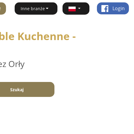
ę
Login
Inne branże
ble Kuchenne -
ez Orły
Szukaj