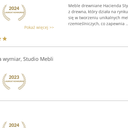
Meble drewniane Hacienda St
z drewna, który działa na rynk
się w tworzeniu unikalnych meb
rzemieślniczych, co zapewnia ..
Pokaż więcej >>
 wymiar, Studio Mebli