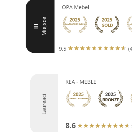
OPA Mebel
Miejsce
III
9.5
(
REA - MEBLE
Laureaci
8.6