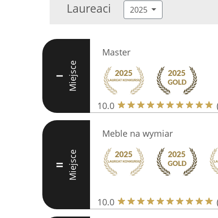
Laureaci
2025
Master
Miejsce
I
10.0
Meble na wymiar
Miejsce
II
10.0