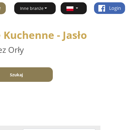
ę
Login
Inne branże
 Kuchenne - Jasło
ez Orły
Szukaj