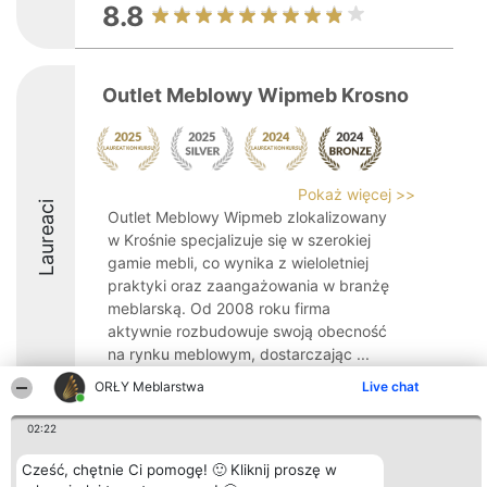
8.8
Outlet Meblowy Wipmeb Krosno
Pokaż więcej >>
Laureaci
Outlet Meblowy Wipmeb zlokalizowany
w Krośnie specjalizuje się w szerokiej
gamie mebli, co wynika z wieloletniej
praktyki oraz zaangażowania w branżę
meblarską. Od 2008 roku firma
aktywnie rozbudowuje swoją obecność
na rynku meblowym, dostarczając ...
ORŁY Meblarstwa
Live chat
8.8
02:22
Cześć, chętnie Ci pomogę! 🙂 Kliknij proszę w
Organizator plebiscytu
Plebiscyt
Kontakt