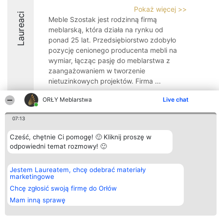
Pokaż więcej >>
Laureaci
Meble Szostak jest rodzinną firmą
meblarską, która działa na rynku od
ponad 25 lat. Przedsiębiorstwo zdobyło
pozycję cenionego producenta mebli na
wymiar, łącząc pasję do meblarstwa z
zaangażowaniem w tworzenie
nietuzinkowych projektów. Firma ...
10
ORŁY Meblarstwa
Live chat
07:13
Organizator plebiscytu
Plebiscyt
Kontakt
Cześć, chętnie Ci pomogę! 🙂 Kliknij proszę w
Bright Side Solutions sp. z o.
Laureaci
Kontakt
odpowiedni temat rozmowy! 🙂
o. sp. k.
Lista
ul. Ruska 22
wszystkich
Wrocław 50-079
Laureatów
Jestem Laureatem, chcę odebrać materiały
KRS 0000749100 | Regon
Zasady
marketingowe
381313360 | NIP 8943132676
Regulamin
+48 508 492 400
Polityka
Chcę zgłosić swoją firmę do Orłów
Prywatności
Mam inną sprawę