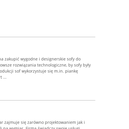
na zakupić wygodne i designerskie sofy do
owsze rozwiązania technologiczne, by sofy były
odukcji sof wykorzystuje się m.in. piankę
 ...
 zajmuje się zarówno projektowaniem jak i
li na wymiar. Firma świadczy swoje usługi