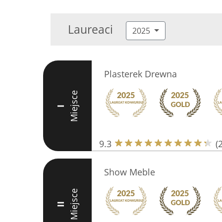
Laureaci
2025
Plasterek Drewna
Miejsce
I
9.3
(
Show Meble
Miejsce
II