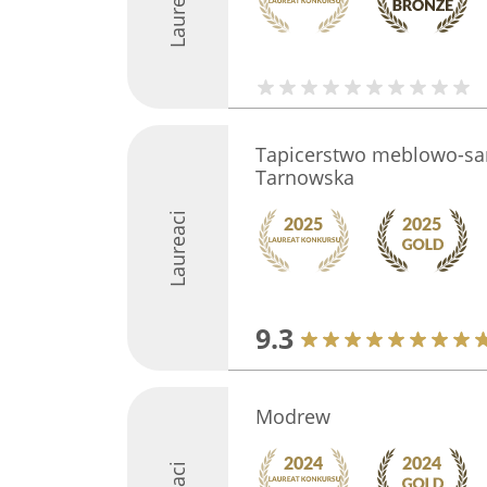
Laureaci
Tapicerstwo meblowo-
Tarnowska
Laureaci
9.3
Modrew