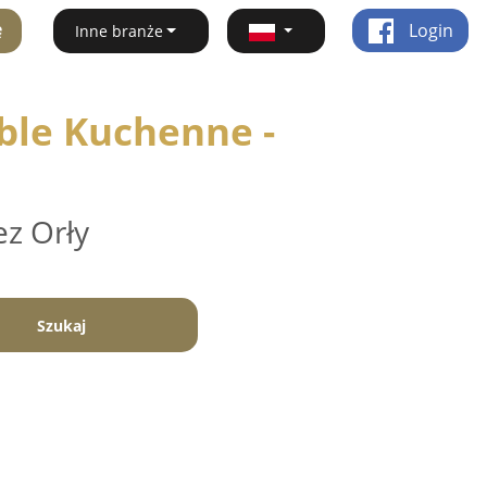
ę
Login
Inne branże
ble Kuchenne -
ez Orły
Szukaj