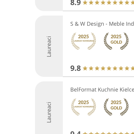
8.9
S & W Design - Meble Ind
Laureaci
9.8
BelFormat Kuchnie Kielc
Laureaci
9.4