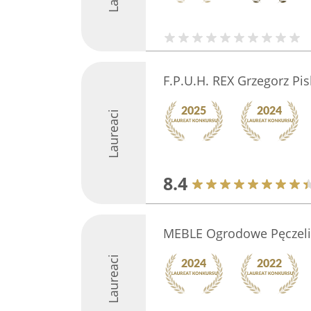
F.P.U.H. REX Grzegorz Pis
Laureaci
8.4
MEBLE Ogrodowe Pęczeli
Laureaci