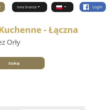
ę
Login
Inne branże
 Kuchenne - Łączna
ez Orły
Szukaj