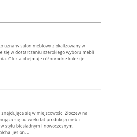
 to uznany salon meblowy zlokalizowany w
je się w dostarczaniu szerokiego wyboru mebli
ia. Oferta obejmuje różnorodne kolekcje
a znajdująca się w miejscowości Złoczew na
mująca się od wielu lat produkcją mebli
 w stylu biesiadnym i nowoczesnym,
cha, jesion, ...