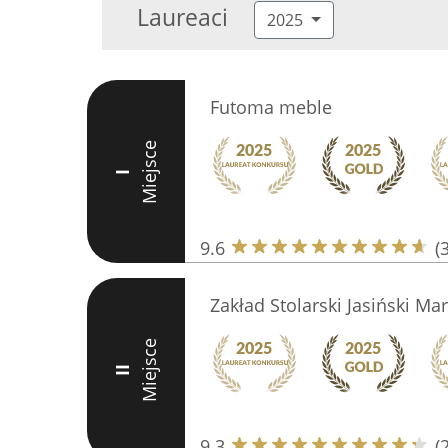
Laureaci
2025
Futoma meble
Miejsce
I
9.6
(
Zakład Stolarski Jasiński Mar
Miejsce
II
9.3
(