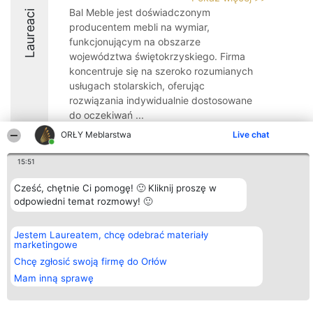
Bal Meble jest doświadczonym
Laureaci
producentem mebli na wymiar,
funkcjonującym na obszarze
województwa świętokrzyskiego. Firma
koncentruje się na szeroko rozumianych
usługach stolarskich, oferując
rozwiązania indywidualnie dostosowane
do oczekiwań ...
ORŁY Meblarstwa
Live chat
9
15:51
Cześć, chętnie Ci pomogę! 🙂 Kliknij proszę w
Organizator plebiscytu
Plebiscyt
Kontakt
odpowiedni temat rozmowy! 🙂
Bright Side Solutions sp. z o.
Laureaci
Kontakt
o. sp. k.
Lista
ul. Ruska 22
wszystkich
Wrocław 50-079
Laureatów
Jestem Laureatem, chcę odebrać materiały
KRS 0000749100 | Regon
Zasady
marketingowe
381313360 | NIP 8943132676
Regulamin
Chcę zgłosić swoją firmę do Orłów
+48 508 492 400
Polityka
Prywatności
Mam inną sprawę